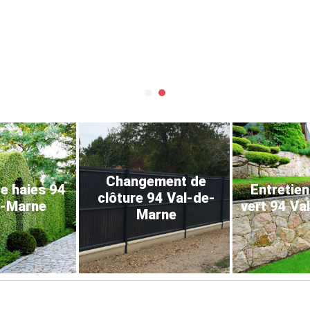
Changement de
de haies 94
Entretien
clôture 94 Val-de-
e-Marne
vert 94 Va
Marne