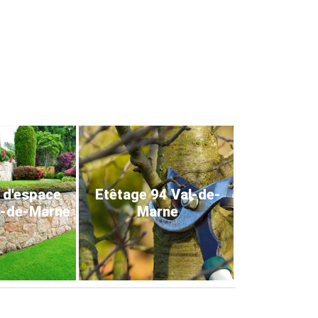
 d'espace
Etêtage 94 Val-de-
l-de-Marne
Marne