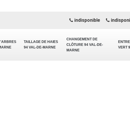
indisponible
indisponi
CHANGEMENT DE
D'ARBRES
TAILLAGE DE HAIES
ENTRE
CLÔTURE 94 VAL-DE-
-MARNE
94 VAL-DE-MARNE
VERT 
MARNE
e Marolles En