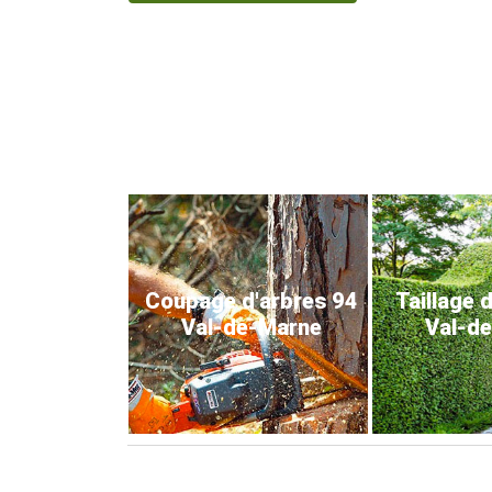
Coupage d'arbres 94
Taillage 
Val-de-Marne
Val-d