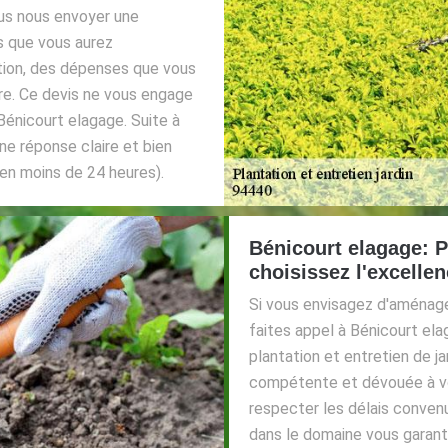
ous nous envoyer une
s que vous aurez
tion, des dépenses que vous
re. Ce devis ne vous engage
 Bénicourt elagage. Suite à
ne réponse claire et bien
t en moins de 24 heures).
Bénicourt elagage: P
choisissez l'excellen
Si vous envisagez d'aménager
faites appel à Bénicourt el
plantation et entretien de j
compétente et dévouée à vo
respecter les délais conven
dans le domaine vous garanti