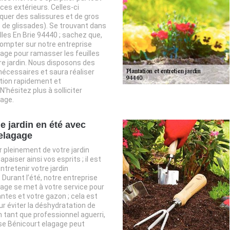
es extérieurs. Celles-ci
uer des salissures et de gros
 de glissades). Se trouvant dans
olles En Brie 94440 ; sachez que,
ompter sur notre entreprise
age pour ramasser les feuilles
e jardin. Nous disposons des
écessaires et saura réaliser
tion rapidement et
’hésitez plus à solliciter
age.
e jardin en été avec
elagage
r pleinement de votre jardin
apaiser ainsi vos esprits ; il est
ntretenir votre jardin
Durant l’été, notre entreprise
age se met à votre service pour
antes et votre gazon ; cela est
r éviter la déshydratation de
n tant que professionnel aguerri,
se Bénicourt elagage peut