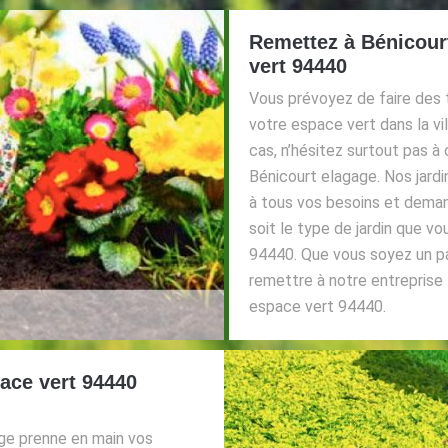
Remettez à Bénicourt
vert 94440
Vous prévoyez de faire des t
votre espace vert dans la vil
cas, n’hésitez surtout pas à 
Bénicourt elagage. Nos jardi
à tous vos besoins et deman
soit le type de jardin que vo
94440. Que vous soyez un par
remettre à notre entreprise 
espace vert 94440.
ace vert 94440
ge prenne en main vos