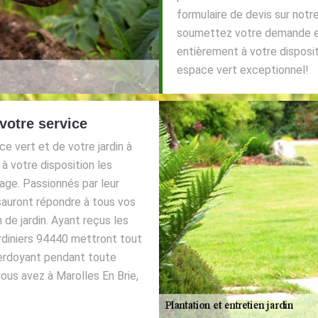
formulaire de devis sur notr
soumettez votre demande e
entièrement à votre disposit
espace vert exceptionnel!
 votre service
e vert et de votre jardin à
à votre disposition les
age. Passionnés par leur
 sauront répondre à tous vos
de jardin. Ayant reçus les
ardiniers 94440 mettront tout
verdoyant pendant toute
vous avez à Marolles En Brie,