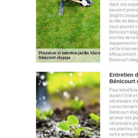
dans vos espac
peuvent provoq
dégâts (risque
la ville de Mar
vous pouvez c
Bénicourt elag
mortes de votr
équipements n
cette interven
efficacement. N
Bénicourt elag
Entretien d
Bénicourt 
Pour bénéficie
durant l’été et 
nécessaire d’e
correctement. 
Bénicourt elag
arroser vos pl
nécessaire pou
vos plantes. E
notre entrepri