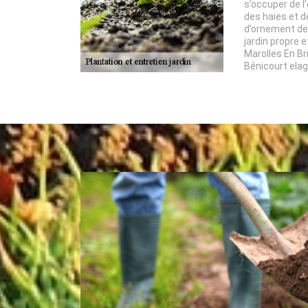
s’occuper de l’
des haies et d
d’ornement de 
jardin propre e
Marolles En Br
Bénicourt elag