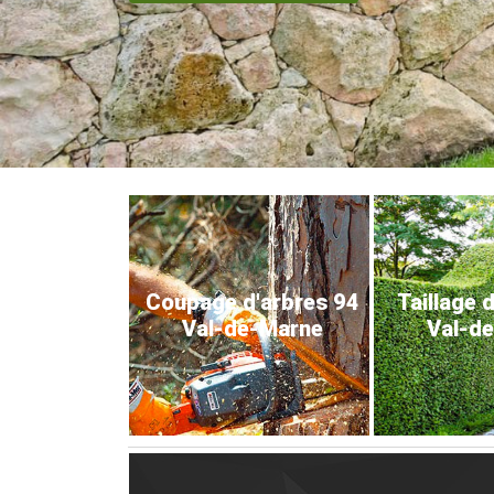
Coupage d'arbres 94
Taillage 
Val-de-Marne
Val-d