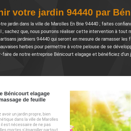
nir votre jardin 94440 par Bé
tre jardin dans la ville de Marolles En Brie 94440 ; faites confia
 ; sachez que, nous pourrons réaliser cette intervention à tout 
artisans jardiniers 94440 qui seront en mesure de ramasser les f
s mauvaises herbes pour permettre à votre pelouse de se dévelop
-faire de notre entreprise Bénicourt elagage et bénéficiez d’un 
se Bénicourt elagage
massage de feuille
 avoir un jardin propre, bien
étique dans la ville de Marolles
 il est nécessaire de ne pas
illes mortes s’éparpiller partout