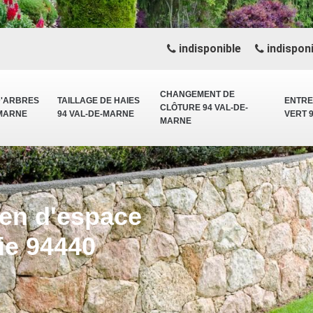
indisponible
indisponi
CHANGEMENT DE
D'ARBRES
TAILLAGE DE HAIES
ENTRE
CLÔTURE 94 VAL-DE-
-MARNE
94 VAL-DE-MARNE
VERT 
MARNE
ien d'espace
ie 94440