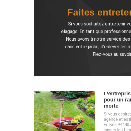
Faites entrete
Si vous souhaitez entretenir vo
elagage. En tant que professionnel
Nous avons à notre service des 
dans votre jardin, d’enlever le
Fiez-vous au savoir
L’entrepri
pour un ra
morte
Si vous désirez
agencé et esth
En Brie 94440 ;
laisser les feu