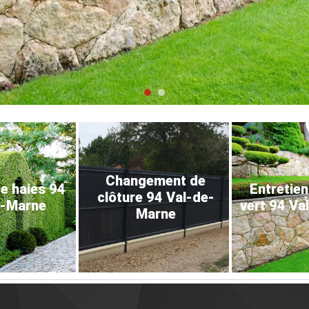
Changement de
de haies 94
Entretien
clôture 94 Val-de-
e-Marne
vert 94 Va
Marne