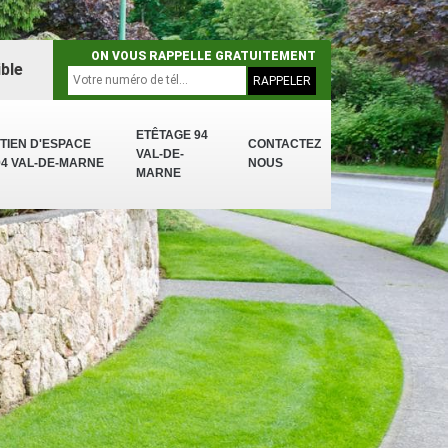
ON VOUS RAPPELLE GRATUITEMENT
ble
ETÊTAGE 94
TIEN D'ESPACE
CONTACTEZ
VAL-DE-
94 VAL-DE-MARNE
NOUS
MARNE