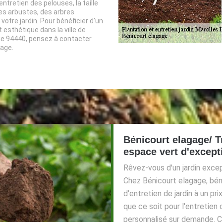
entretien des pelouses, la taille
es arbustes, des arbres
votre jardin. Pour bénéficier d’un
t esthétique dans la ville de
ie 94440, pensez à contacter
age.
Bénicourt elagage/ T
espace vert d'except
Rêvez-vous d'un jardin exce
Chez Bénicourt elagage, béné
d'entretien de jardin à un p
que ce soit pour l'entretien 
personnalisé sur demande. C'e