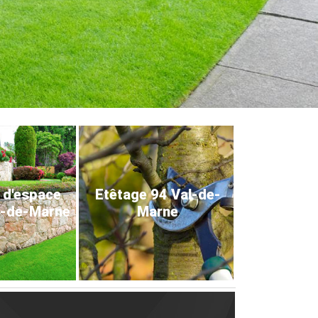
 d'espace
Etêtage 94 Val-de-
l-de-Marne
Marne