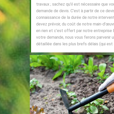
travaux ; sachez qu’il est nécessaire que v
demande de devis. C’est à partir de ce devi
connaissance de la durée de notre interven
devez prévoir, du coût de notre main-d’œuv
en rien et c’est offert par notre entreprise
votre demande, nous vous ferons parvenir u
détaillée dans les plus brefs délais (qui es