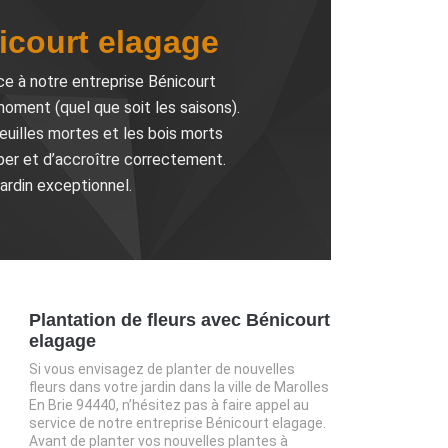
nicourt elagage
nce à notre entreprise Bénicourt
moment (quel que soit les saisons).
euilles mortes et les bois morts
per et d’accroître correctement.
jardin exceptionnel.
Plantation de fleurs avec Bénicourt
elagage
Si vous envisagez de planter de nouvelles
fleurs dans votre jardin dans la ville de Marolles
En Brie 94440, n’hésitez pas à faire appel au
service de notre entreprise Bénicourt elagage.
Avant de planter vos nouvelles plantes à