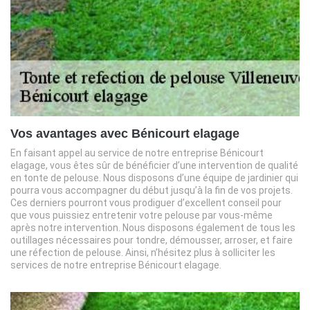
Vos avantages avec Bénicourt elagage
En faisant appel au service de notre entreprise Bénicourt
elagage, vous êtes sûr de bénéficier d’une intervention de qualité
en tonte de pelouse. Nous disposons d’une équipe de jardinier qui
pourra vous accompagner du début jusqu’à la fin de vos projets.
Ces derniers pourront vous prodiguer d’excellent conseil pour
que vous puissiez entretenir votre pelouse par vous-même
après notre intervention. Nous disposons également de tous les
outillages nécessaires pour tondre, démousser, arroser, et faire
une réfection de pelouse. Ainsi, n’hésitez plus à solliciter les
services de notre entreprise Bénicourt elagage.