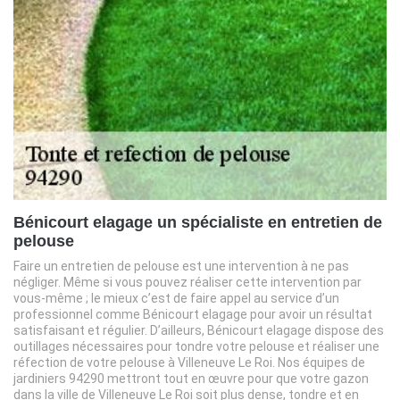
Bénicourt elagage un spécialiste en entretien de
pelouse
Faire un entretien de pelouse est une intervention à ne pas
négliger. Même si vous pouvez réaliser cette intervention par
vous-même ; le mieux c’est de faire appel au service d’un
professionnel comme Bénicourt elagage pour avoir un résultat
satisfaisant et régulier. D’ailleurs, Bénicourt elagage dispose des
outillages nécessaires pour tondre votre pelouse et réaliser une
réfection de votre pelouse à Villeneuve Le Roi. Nos équipes de
jardiniers 94290 mettront tout en œuvre pour que votre gazon
dans la ville de Villeneuve Le Roi soit plus dense, tondre et en