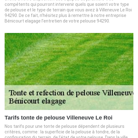
compétents qui pourront intervenir quels que soient votre type
de pelouse et le type de terrain que vous avez à Villeneuve Le Roi
94290. De ce fait, n’hésitez plus à remettre à notre entreprise
Bénicourt elagage l’entretien de votre pelouse 94290.
Tarifs tonte de pelouse Villeneuve Le Roi
Nos tarifs pour une tonte de pelouse dépendent de plusieurs
critères, comme : la superficie de la pelouse à tondre, de la
configuration du terrain, de l’état de votre pelouse. Dans la ville