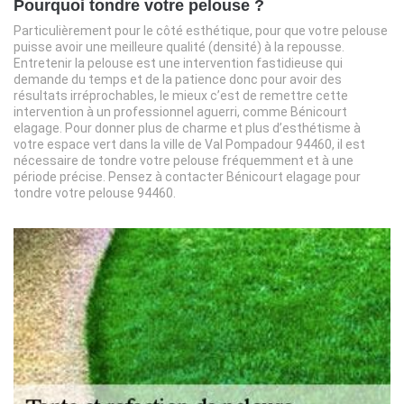
Pourquoi tondre votre pelouse ?
Particulièrement pour le côté esthétique, pour que votre pelouse
puisse avoir une meilleure qualité (densité) à la repousse.
Entretenir la pelouse est une intervention fastidieuse qui
demande du temps et de la patience donc pour avoir des
résultats irréprochables, le mieux c’est de remettre cette
intervention à un professionnel aguerri, comme Bénicourt
elagage. Pour donner plus de charme et plus d’esthétisme à
votre espace vert dans la ville de Val Pompadour 94460, il est
nécessaire de tondre votre pelouse fréquemment et à une
période précise. Pensez à contacter Bénicourt elagage pour
tondre votre pelouse 94460.