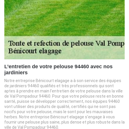
L’entretien de votre pelouse 94460 avec nos
jardiniers
Notre entreprise Bénicourt elagage a à son service des équipes
de jardiniers 94460 qualifiés et très professionnels qui sont
aptes à prendre en main l’entretien de votre pelouse dans la ville
de Val Pompadour 94460. Pour que votre pelouse reste en bonne
santé, puisse se développer correctement, nos équipes 94460
vont utiliser des produits de qualité, certifiés qui ne sont pas
nocifs pour votre pelouse, mais le sont pour les mauvaises
herbes. Notre entreprise Bénicourt elagage s’engage à vous
fournir une pelouse plus saine, plus dense et plus robuste dans la
ville de Val Pompadour 94460.