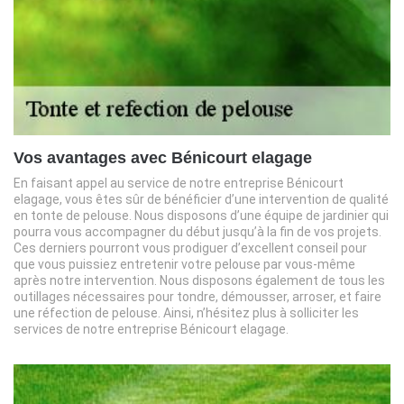
Vos avantages avec Bénicourt elagage
En faisant appel au service de notre entreprise Bénicourt
elagage, vous êtes sûr de bénéficier d’une intervention de qualité
en tonte de pelouse. Nous disposons d’une équipe de jardinier qui
pourra vous accompagner du début jusqu’à la fin de vos projets.
Ces derniers pourront vous prodiguer d’excellent conseil pour
que vous puissiez entretenir votre pelouse par vous-même
après notre intervention. Nous disposons également de tous les
outillages nécessaires pour tondre, démousser, arroser, et faire
une réfection de pelouse. Ainsi, n’hésitez plus à solliciter les
services de notre entreprise Bénicourt elagage.