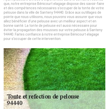
que, notre entreprise Bénicourt elagage dispose des savoir-faire
et des compétences nécessaires s’occuper de la tonte de votre
pelouse dans la ville de Santeny 94440. Grâce aux outillages de
pointe que nous utilisons, nous pouvons vous assurer que vous
allez bénéficier d’une pelouse avec un meilleur aspect et en
bonne santé. La tonte de pelouse est aussi nécessaire pour
éviter la propagation des mousses sur votre pelouse à Santeny
94440. Faites confiance à notre entreprise Bénicourt elagage
pour s’occuper de cette intervention.