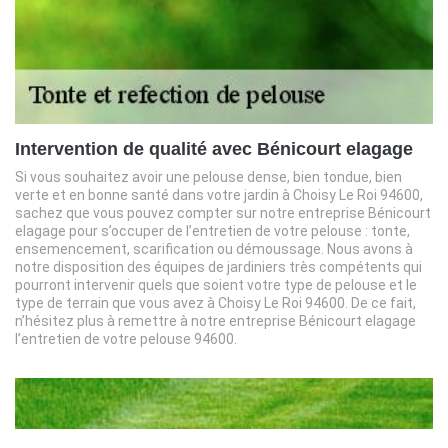
Intervention de qualité avec Bénicourt elagage
Si vous souhaitez avoir une pelouse dense, bien tondue, bien
verte et en bonne santé dans votre jardin à Choisy Le Roi 94600,
sachez que vous pouvez compter sur notre entreprise Bénicourt
elagage pour s’occuper de l’entretien de votre pelouse : tonte,
ensemencement, scarification ou démoussage. Nous avons à
notre disposition des équipes de jardiniers très compétents qui
pourront intervenir quels que soient votre type de pelouse et le
type de terrain que vous avez à Choisy Le Roi 94600. De ce fait,
n’hésitez plus à remettre à notre entreprise Bénicourt elagage
l’entretien de votre pelouse 94600.