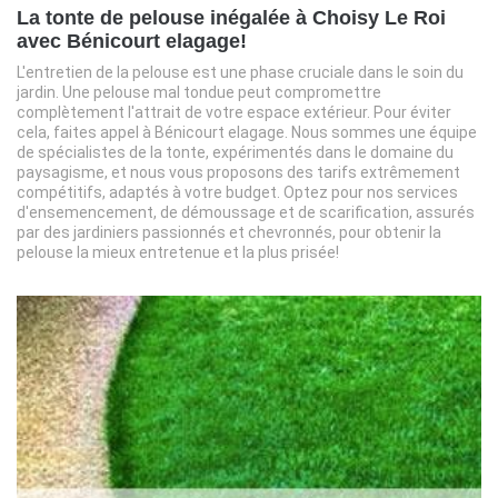
La tonte de pelouse inégalée à Choisy Le Roi
avec Bénicourt elagage!
L'entretien de la pelouse est une phase cruciale dans le soin du
jardin. Une pelouse mal tondue peut compromettre
complètement l'attrait de votre espace extérieur. Pour éviter
cela, faites appel à Bénicourt elagage. Nous sommes une équipe
de spécialistes de la tonte, expérimentés dans le domaine du
paysagisme, et nous vous proposons des tarifs extrêmement
compétitifs, adaptés à votre budget. Optez pour nos services
d'ensemencement, de démoussage et de scarification, assurés
par des jardiniers passionnés et chevronnés, pour obtenir la
pelouse la mieux entretenue et la plus prisée!