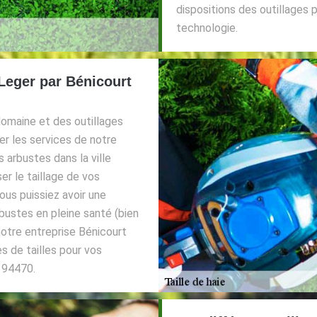
dispositions des outillages 
technologie.
 Leger par Bénicourt
domaine et des outillages
ter les services de notre
s arbustes dans la ville
er le taillage de vos
vous puissiez avoir une
bustes en pleine santé (bien
 notre entreprise Bénicourt
s de tailles pour vos
r 94470.