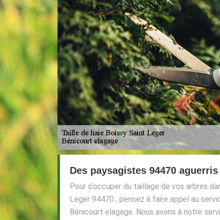
Des paysagistes 94470 aguerris 
Pour s’occuper du taillage de vos arbres dan
Leger 94470 ; pensez à faire appel au servi
Bénicourt elagage. Nous avons à notre serv