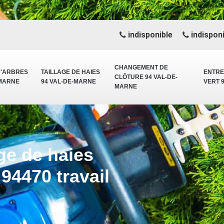
indisponible
indisponi
CHANGEMENT DE
D'ARBRES
TAILLAGE DE HAIES
ENTRE
CLÔTURE 94 VAL-DE-
-MARNE
94 VAL-DE-MARNE
VERT 
MARNE
age de haies
94470 travail