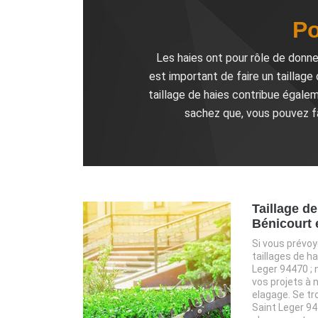
Po
Les haies ont pour rôle de donne
est important de faire un taillage
taillage de haies contribue égalem
sachez que, vous pouvez fa
Taillage d
Bénicourt 
Si vous prévoy
taillages de ha
Leger 94470 ; 
vos projets à 
elagage. Se tro
Saint Leger 94