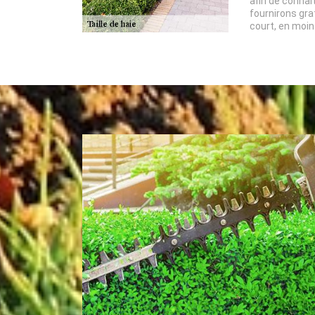
afin de connaît
fournirons gra
court, en moin