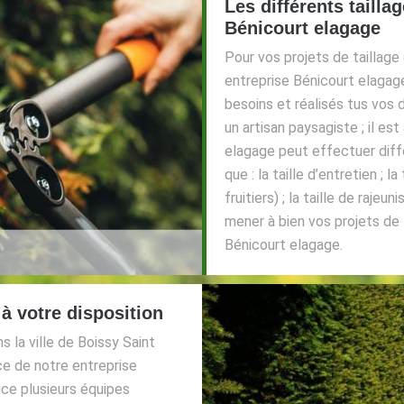
Les différents tailla
Bénicourt elagage
Pour vos projets de taillage
entreprise Bénicourt elagag
besoins et réalisés tus vos
un artisan paysagiste ; il es
elagage peut effectuer diffé
que : la taille d’entretien ; l
fruitiers) ; la taille de rajeu
mener à bien vos projets de 
Bénicourt elagage.
à votre disposition
s la ville de Boissy Saint
ce de notre entreprise
ice plusieurs équipes