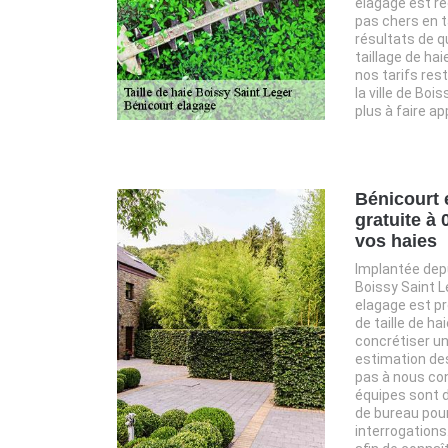
elagage est re
pas chers en ta
résultats de qu
taillage de hai
nos tarifs res
la ville de Boi
plus à faire ap
Bénicourt 
gratuite à 
vos haies
Implantée dep
Boissy Saint L
elagage est prê
de taille de h
concrétiser un
estimation des
pas à nous co
équipes sont d
de bureau pour
interrogations