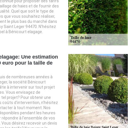
connue pour proposer des tarifs
illage de haies et de fournir des
alité. Quel que soit le type de
es que vous souhaitez réaliser,
tent le plus bas du marché dans
ssy Saint Leger 94470. N’hésitez
pel à Bénicourt elagage.
elagage: Une estimation
0 euro pour la taille de
uis de nombreuses années à
eger, la société Bénicourt
te à intervenir sur tout projet
aies. Vous envisagez de
 tel projet? Pour obtenir une
 coûts d'intervention, n'hésitez
ntacter à tout moment. Nos
isponibles pendant les heures
 répondre à l'ensemble de vos
. Vous désirez recevoir un devis