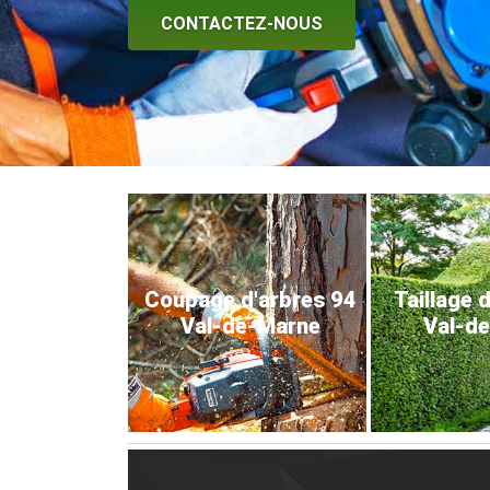
CONTACTEZ-NOUS
Coupage d'arbres 94
Taillage 
Val-de-Marne
Val-d