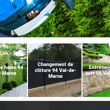
Changement de
de haies 94
Entretien
clôture 94 Val-de-
e-Marne
vert 94 Va
Marne