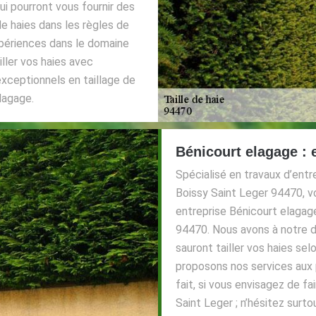
i pourront vous fournir des
de haies dans les règles de
xpériences dans le domaine
iller vos haies avec
xceptionnels en taillage de
lagage.
Bénicourt elagage : e
Spécialisé en travaux d’entre
Boissy Saint Leger 94470, vo
entreprise Bénicourt elagage
94470. Nous avons à notre di
sauront tailler vos haies s
proposons nos services aux p
fait, si vous envisagez de fa
Saint Leger ; n’hésitez surto