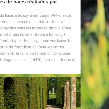
ges de haies réalisées par
 de haies à Boissy Saint Leger 94470, notre
e sera en mesure de satisfaire tous vos
 demandes dans les moindres détails. Étant
t à noter que notre entreprise Bénicourt
rents types de taillage pour vos haies, tes
a taille de fructification (pour les arbres
nissement ; la taille de formation. Ainsi, pour
taillages de haies 94470, faites confiance à