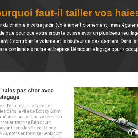
urquoi faut-il tailler vos haie
r du charme à votre jardin (un élément d’ornement), mais égalemen
 de haie pour que votre arbuste puisse avoir un plus beau feuillag
ent à contrôler le volume et la hauteur de ces derniers. Dans la 
ire confiance à notre entreprise Bénicourt elagage pour s’occupe
e haies pas cher avec
elagage
ez d’effectuer de faire des
ies dans la ville de Boissy Saint
n’hésitez surtout pas à remettre
notre entreprise Bénicourt
uvant dans la ville de Boissy
470, notre entreprise Bénicourt