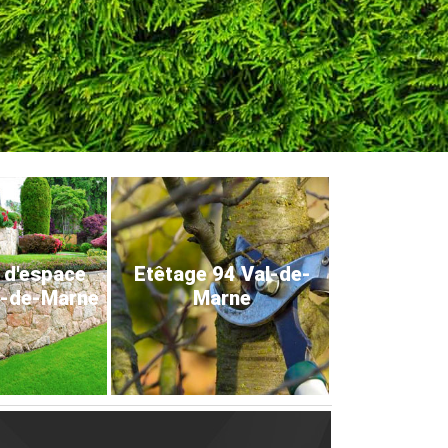
 d'espace
Etêtage 94 Val-de-
l-de-Marne
Marne