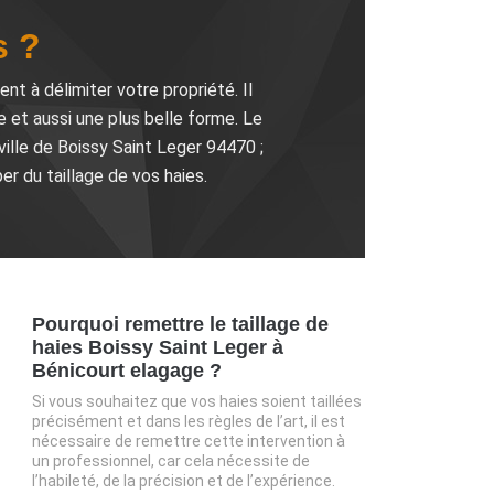
s ?
t à délimiter votre propriété. Il
e et aussi une plus belle forme. Le
ville de Boissy Saint Leger 94470 ;
r du taillage de vos haies.
Pourquoi remettre le taillage de
haies Boissy Saint Leger à
Bénicourt elagage ?
Si vous souhaitez que vos haies soient taillées
précisément et dans les règles de l’art, il est
nécessaire de remettre cette intervention à
un professionnel, car cela nécessite de
l’habileté, de la précision et de l’expérience.