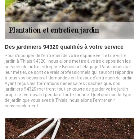
Des jardiniers 94320 qualifiés à votre service
Pour s’occuper de l’entretien de votre espace vert et de votre
jardin à Thiais 94320 ; nous allons mettre à votre disposition les
services de notre entreprise Bénicourt elagage. Passionnés par
leur métier, ce sont de vrais professionnels qui sauront répondre
à tous vos besoins et demandes en travaux d’entretien de jardin.
Ayant reçus les formations nécessaires ; sachez que, nos
jardiniers 94320 mettront tout en œuvre de garder votre jardin
propre et verdoyant pendant toute l’année. Quel que soit le type
de jardin que vous avez à Thiais, nous allons l’entretenir
convenablement.