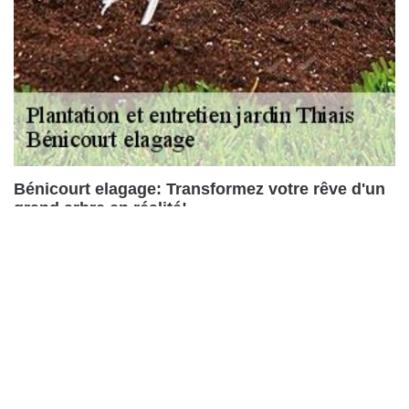
Bénicourt elagage: Transformez votre rêve d'un
grand arbre en réalité!
Si l'idée d'avoir un grand arbre bien entretenu dans votre jardin
vous enchante, contactez Bénicourt elagage pour sa plantation!
En tant que jardinier expérimenté basé à Thiais, nous nous
engageons à réaliser toutes vos attentes, du choix de l'arbre à
son emplacement, en passant par la méthode de plantation.
Bénicourt elagage vous fournira des conseils professionnels
pour assurer la croissance optimale de votre arbre. Obtenez un
devis personnalisé gratuitement. Contactez Bénicourt elagage,
et nous vous répondrons dans les plus brefs délais pour
concrétiser votre rêve d'un jardin arboré exceptionnel.