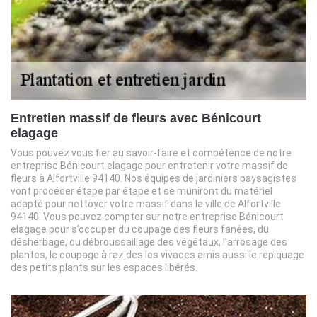
Entretien massif de fleurs avec Bénicourt
elagage
Vous pouvez vous fier au savoir-faire et compétence de notre
entreprise Bénicourt elagage pour entretenir votre massif de
fleurs à Alfortville 94140. Nos équipes de jardiniers paysagistes
vont procéder étape par étape et se muniront du matériel
adapté pour nettoyer votre massif dans la ville de Alfortville
94140. Vous pouvez compter sur notre entreprise Bénicourt
elagage pour s’occuper du coupage des fleurs fanées, du
désherbage, du débroussaillage des végétaux, l’arrosage des
plantes, le coupage à raz des les vivaces amis aussi le repiquage
des petits plants sur les espaces libérés.