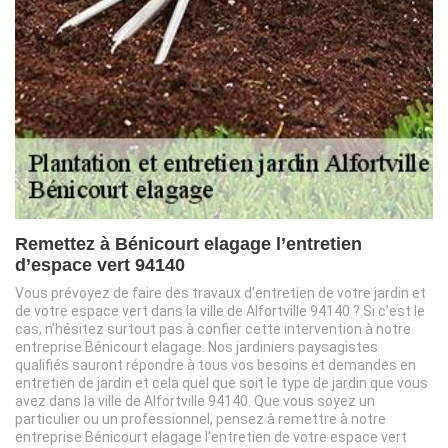
Remettez à Bénicourt elagage l’entretien
d’espace vert 94140
Vous prévoyez de faire des travaux d’entretien de votre jardin et
de votre espace vert dans la ville de Alfortville 94140 ? Si c’est le
cas, n’hésitez surtout pas à confier cette intervention à notre
entreprise Bénicourt elagage. Nos jardiniers paysagistes
qualifiés sauront répondre à tous vos besoins et demandes en
entretien de jardin et cela quel que soit le type de jardin que vous
avez dans la ville de Alfortville 94140. Que vous soyez un
particulier ou un professionnel, pensez à remettre à notre
entreprise Bénicourt elagage l’entretien de votre espace vert