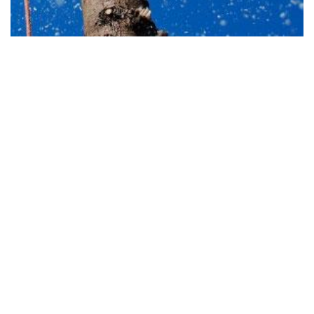
Confiez au jardinier Bénicourt elagage tous vos
projets d'abattage d'arbres
En tant que jardinier expert en élimination d'arbres, Bénicourt
elagage propose les meilleures prestations dans ce secteur. Une
intervention sécurisée respectant les réglementations en
vigueur, des équipes énergiques, consciencieuses et
professionnelles, un abattage réalisé avec respect des normes,
tout cela est à votre disposition en engageant nos services pour
ce type de travaux. Pour garantir votre sécurité et celle de votre
entourage, confiez-nous l'élimination de vos arbres, aucune
erreur ne surviendra pendant nos prestations. Si vous