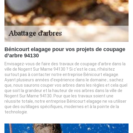
Bénicourt elagage pour vos projets de coupage
d’arbre 94130
Envisagez-vous de faire des travaux de coupage d’arbre dans la
ville de Nogent Sur Marne 94130 ? Si c’est le cas, n’hésitez
surtout pas à contacter notre entreprise Bénicourt elagage.
Ayant plusieurs années d’expérience dans le domaine ; sachez
que, nous saurons couper vos arbres dans les règles et cela quel
que soit la grandeur et la hauteur de vos arbres dans la ville de
Nogent Sur Marne 94130. Pour que les travaux soient une
réussite totale, notre entreprise Bénicourt elagage ne va utiliser
que des outillages spécifiques, modernes et à la pointe de la
technologie.