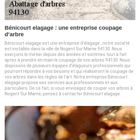
Bénicourt elagage : une entreprise coupage
d’arbre
Bénicourt elagage est une entreprise d’élagage ; notre société
est installée dans la ville de Nogent Sur Marne 94130. Nous
exerçons le métier depuis des années et sommes tout à fait
aptes à prendre en main le coupage de vos arbres 94130. Nous
disposons de plusieurs équipes d’élagueurs professionnels qui
pourront répondre à vos besoins et qui réaliseront le coupage de
vos arbres dans les règles de l’art. Notre entreprise Bénicourt
elagage propose ses services aux professionnels et aux
particuliers. De ce fait, si vous envisagez de couper vos arbres à
Nogent Sur Marne, pensez à contacter Bénicourt elagage.