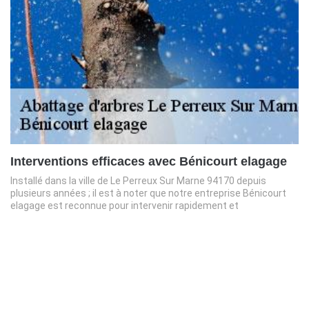
Interventions efficaces avec Bénicourt elagage
Installé dans la ville de Le Perreux Sur Marne 94170 depuis
plusieurs années ; il est à noter que notre entreprise Bénicourt
elagage est reconnue pour intervenir rapidement et
efficacement en coupage d’arbre. Ayant les savoir-faire et
compétences requis, notre entreprise d’élagage Bénicourt
elagage est en mesure de vous réaliser des prestations de
qualité et cela, quelles que soient la grandeur et la hauteur de
vos arbres 94170. Même en urgence, nous serons dans la
capacité de vous fournir des travaux de qualité et sécuritaire en
coupage d’arbre à Le Perreux Sur Marne 94170.