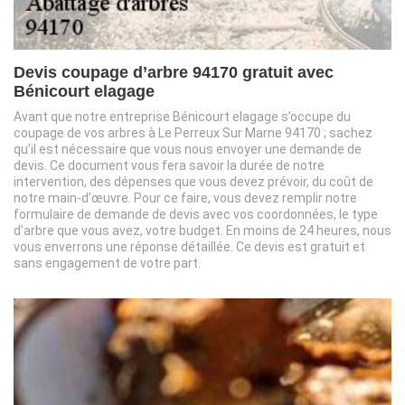
Devis coupage d’arbre 94170 gratuit avec
Bénicourt elagage
Avant que notre entreprise Bénicourt elagage s’occupe du
coupage de vos arbres à Le Perreux Sur Marne 94170 ; sachez
qu’il est nécessaire que vous nous envoyer une demande de
devis. Ce document vous fera savoir la durée de notre
intervention, des dépenses que vous devez prévoir, du coût de
notre main-d’œuvre. Pour ce faire, vous devez remplir notre
formulaire de demande de devis avec vos coordonnées, le type
d’arbre que vous avez, votre budget. En moins de 24 heures, nous
vous enverrons une réponse détaillée. Ce devis est gratuit et
sans engagement de votre part.