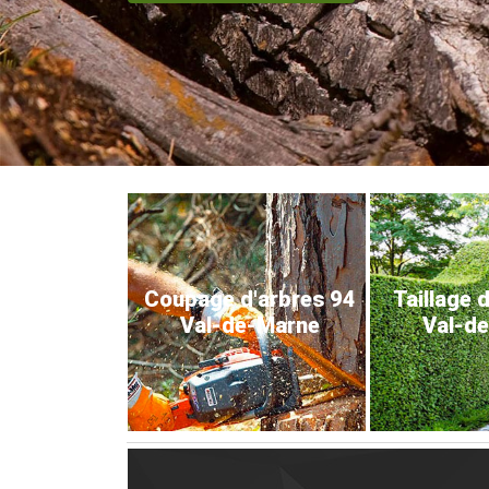
Coupage d'arbres 94
Taillage 
Val-de-Marne
Val-d