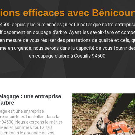
tions efficaces avec Bénicour
y 94500 depuis plusieurs années ; il est à noter que notre entrepr
efficacement en coupage d’arbre. Ayant les savoir-faire et compé
n mesure de vous réaliser des prestations de qualité et cela, qu
e en urgence, nous serons dans la capacité de vous fournir des 
en coupage d’arbre à Coeuilly 94500.
elagage : une entreprise
arbre
age est une entreprise
re société est installée dans la
lly 94500. Nous exerçons le métier
nées et sommes tout à fait
re en main le coupage de vos