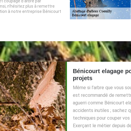
 et coupage d’arbre par
si, n’hésitez plus à remettre
tion à notre entreprise Bénicourt
Bénicourt elagage p
projets
Même si l’arbre que vous souh
est recommandé de remettre
aguerri comme Bénicourt elag
accidents inutiles ; sachez q
techniques pour couper vos 
Exerçant le métier depuis d