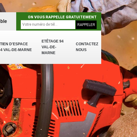
ON VOUS RAPPELLE GRATUITEMENT
ble
ETÊTAGE 94
TIEN D'ESPACE
CONTACTEZ
VAL-DE-
94 VAL-DE-MARNE
NOUS
MARNE