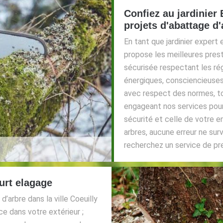
Confiez au jardinier
projets d'abattage d
En tant que jardinier expert 
propose les meilleures prest
sécurisée respectant les ré
énergiques, consciencieuses
avec respect des normes, to
engageant nos services pour
sécurité et celle de votre e
arbres, aucune erreur ne sur
recherchez un service de pr
urt elagage
’arbre dans la ville Coeuilly
e dans votre extérieur ;