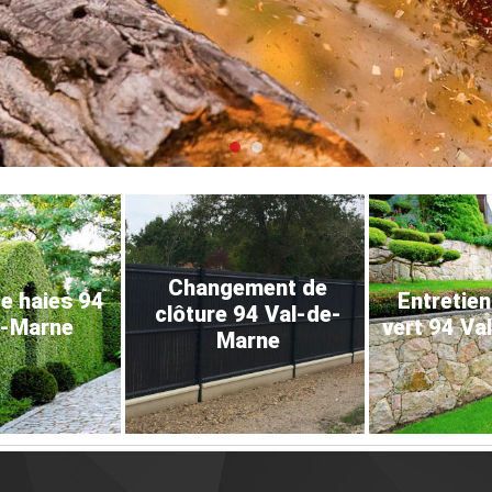
Changement de
de haies 94
Entretien
clôture 94 Val-de-
e-Marne
vert 94 Va
Marne