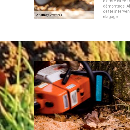
d’arbre direct
démontage. Ain
cette interven
elagage.