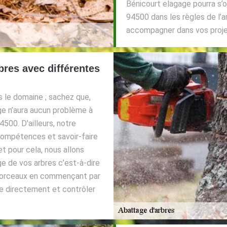
Bénicourt elagage pourra s’
94500 dans les règles de l’a
accompagner dans vos proje
res avec différentes
s le domaine ; sachez que,
ge n’aura aucun problème à
4500. D'ailleurs, notre
compétences et savoir-faire
t pour cela, nous allons
e de vos arbres c’est-à-dire
morceaux en commençant par
bre directement et contrôler