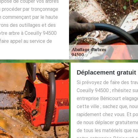
ropose de couper vos arbres
ns procéder par tronçonnage
en commençant par le haute
rons des outillages et des
tre arbre à Coeuilly 94500
faire appel au service de
Déplacement gratuit
Si prévoyez de faire des tra
Coeuilly 94500 ; n’hésitez s
entreprise Bénicourt elaga
cette ville ; sachez que, n
rapidement chez vous. Et po
de nous déplacer gratuitemen
de tous les matériels que nou