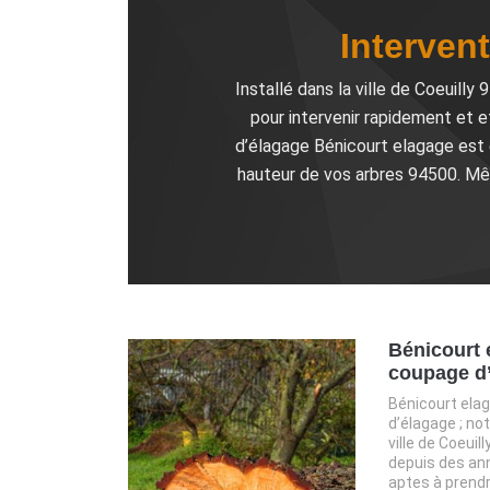
Interven
Installé dans la ville de Coeuill
pour intervenir rapidement et 
d’élagage Bénicourt elagage est e
hauteur de vos arbres 94500. Mêm
Bénicourt 
coupage d’
Bénicourt elag
d’élagage ; not
ville de Coeui
depuis des an
aptes à prend