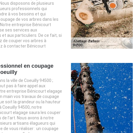
 Nous disposons de plusieurs
ueurs professionnels qui
dre à vos besoins et qui
 coupage de vos arbres dans les
. Notre entreprise Bénicourt
se ses services aux
et aux particuliers. De ce fait, si
z de couper vos arbres à
ez à contacter Bénicourt
essionnel en coupage
oeuilly
s la ville de Coeuilly 94500 ;
out pas à faire appel aux
tre entreprise Bénicourt elagage
en main vos travaux de coupage
ue soit la grandeur ou la hauteur
à Coeuilly 94500, notre
icourt elagage saura les couper
 de l’art. Nous avons à notre
usieurs artisans élagueurs qui
 de vous réaliser : un coupage