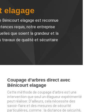
t elagage
ise Bénicourt elagage est reconnue
tences requis, notre entreprise
elles que soient la grandeur et la
travaux de qualité et sécuritaire
Coupage d’arbres direct avec
Bénicourt elagage
Cette méthode de coupage d’arbre est une
intervention que seul un élagueur expérimenté
peut réaliser. D’ailleurs, cela nécessite des
savoir-faire et des mesures de sécurité
particulières, comme : la distance de sécurité,