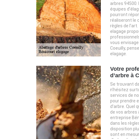
arbres 94500.
équipes d’élag
pourront répon
réaliseront le
règles de l’art
elagage propo
professionnels 
vous envisage
Coeuilly, pens
elagage.
Votre prof
d’arbre à C
Se trouvant dan
n’hésitez surt
services de no
pour prendre 
d’arbre. Quel q
de vos arbres 
entreprise Bén
dans les règles
disposition pl
sont en mesure