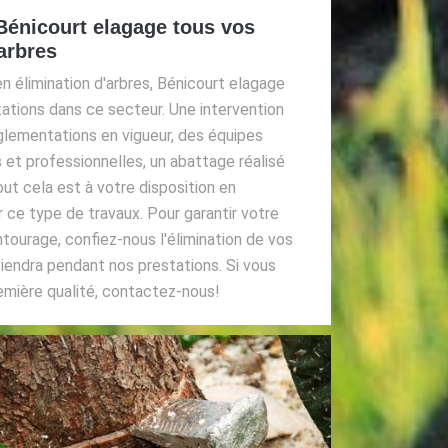
 Bénicourt elagage tous vos
'arbres
en élimination d'arbres, Bénicourt elagage
ations dans ce secteur. Une intervention
glementations en vigueur, des équipes
 et professionnelles, un abattage réalisé
ut cela est à votre disposition en
 ce type de travaux. Pour garantir votre
ntourage, confiez-nous l'élimination de vos
viendra pendant nos prestations. Si vous
emière qualité, contactez-nous!