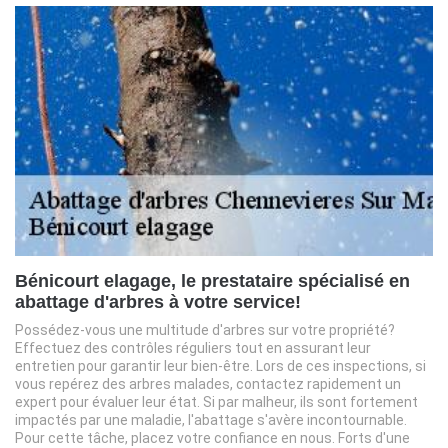
Bénicourt elagage, le prestataire spécialisé en
abattage d'arbres à votre service!
Possédez-vous une multitude d'arbres sur votre propriété?
Effectuez des contrôles réguliers tout en assurant leur
entretien pour garantir leur bien-être. Lors de ces inspections, si
vous repérez des arbres malades, contactez rapidement un
expert pour évaluer leur état. Si par malheur, ils sont fortement
impactés par une maladie, l'abattage s'avère incontournable.
Pour cette tâche, placez votre confiance en nous. Forts d'une