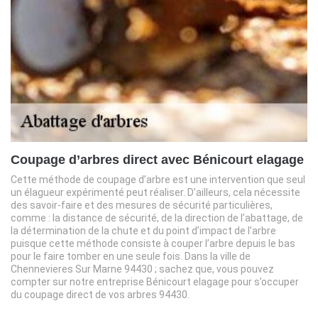
Coupage d’arbres direct avec Bénicourt elagage
Cette méthode de coupage d’arbre est une intervention que seul
un élagueur expérimenté peut réaliser. D’ailleurs, cela nécessite
des savoir-faire et des mesures de sécurité particulières,
comme : la distance de sécurité, de la direction de l’abattage, de
la détermination de la chute et du point d’impact de l’arbre
puisque cette méthode consiste à couper l’arbre depuis le bas
pour le faire tomber en une seule fois. Dans la ville de
Chennevieres Sur Marne 94430 ; sachez que, vous pouvez
compter sur notre entreprise Bénicourt elagage pour s’occuper
du coupage direct de vos arbres 94430.